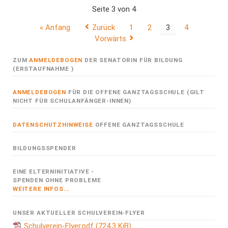
Seite 3 von 4
« Anfang
Zurück
1
2
3
4
Vorwärts
ZUM
ANMELDEBOGEN
DER SENATORIN FÜR BILDUNG
(ERSTAUFNAHME )
ANMELDEBOGEN
FÜR DIE OFFENE GANZTAGSSCHULE (GILT
NICHT FÜR SCHULANFÄNGER-INNEN)
DATENSCHUTZHINWEISE
OFFENE GANZTAGSSCHULE
BILDUNGSSPENDER
EINE ELTERNINITIATIVE -
SPENDEN OHNE PROBLEME
WEITERE INFOS...
UNSER AKTUELLER SCHULVEREIN-FLYER
Schulverein-Flyer.pdf
(724,3 KiB)