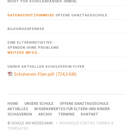
NICHT FÜR SCHULANFÄNGER-INNEN)
DATENSCHUTZHINWEISE
OFFENE GANZTAGSSCHULE
BILDUNGSSPENDER
EINE ELTERNINITIATIVE -
SPENDEN OHNE PROBLEME
WEITERE INFOS...
UNSER AKTUELLER SCHULVEREIN-FLYER
Schulverein-Flyer.pdf
(724,3 KiB)
NAVIGATION
HOME
UNSERE SCHULE
OFFENE GANZTAGSSCHULE
ÜBERSPRINGEN
AKTUELLES
WISSENSWERTES FÜR ELTERN UND KINDER
SCHULVEREIN
ARCHIV
TERMINE
KONTAKT
© SCHULE AM WEIDEDAMM
ROCKSOLID CONTAO THEMES &
TEMPLATES