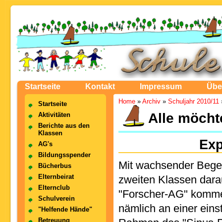
Startseite
Kontakt
Impressum
Übe
Home
»
Archiv
»
Schuljahr 2010/11
Startseite
Alle möcht
Aktivitäten
Berichte aus den
Klassen
Exp
AG's
Bildungsspender
Mit wachsender Begei
Bücherbus
Elternbeirat
zweiten Klassen darau
Elternclub
"Forscher-AG" kommen
Schulverein
nämlich an einer eins
"Helfende Hände"
Betreuung