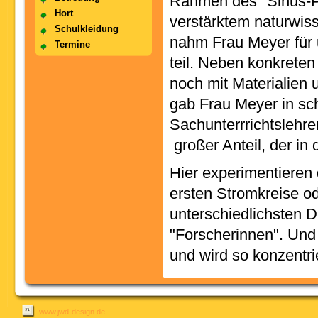
Rahmen des "Sinus-Pro
Hort
verstärktem naturwiss
Schulkleidung
nahm Frau Meyer für 
Termine
teil. Neben konkrete
noch mit Materialien 
gab Frau Meyer in sch
Sachunterrrichtslehre
großer Anteil, der in 
Hier experimentieren d
ersten Stromkreise o
unterschiedlichsten D
"Forscherinnen". Und 
und wird so konzentrie
www.jwd-design.de