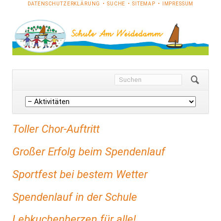
NAVIGATION
DATENSCHUTZERKLÄRUNG
SUCHE
SITEMAP
IMPRESSUM
ÜBERSPRINGEN
Navigation
überspringen
Toller Chor-Auftritt
Großer Erfolg beim Spendenlauf
Sportfest bei bestem Wetter
Spendenlauf in der Schule
Lebkuchenherzen für alle!