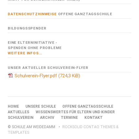
DATENSCHUTZHINWEISE
OFFENE GANZTAGSSCHULE
BILDUNGSSPENDER
EINE ELTERNINITIATIVE -
SPENDEN OHNE PROBLEME
WEITERE INFOS...
UNSER AKTUELLER SCHULVEREIN-FLYER
Schulverein-Flyer.pdf
(724,3 KiB)
NAVIGATION
HOME
UNSERE SCHULE
OFFENE GANZTAGSSCHULE
ÜBERSPRINGEN
AKTUELLES
WISSENSWERTES FÜR ELTERN UND KINDER
SCHULVEREIN
ARCHIV
TERMINE
KONTAKT
© SCHULE AM WEIDEDAMM
ROCKSOLID CONTAO THEMES &
TEMPLATES