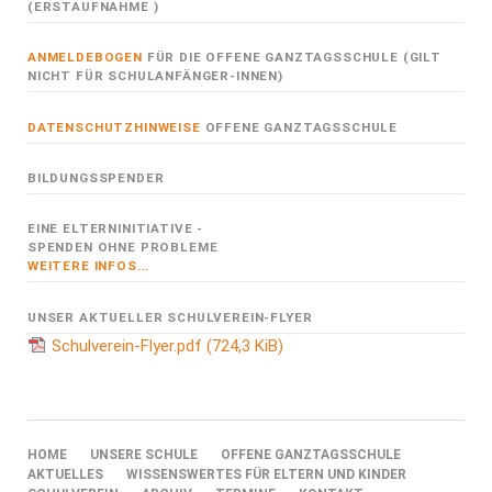
(ERSTAUFNAHME )
ANMELDEBOGEN
FÜR DIE OFFENE GANZTAGSSCHULE (GILT
NICHT FÜR SCHULANFÄNGER-INNEN)
DATENSCHUTZHINWEISE
OFFENE GANZTAGSSCHULE
BILDUNGSSPENDER
EINE ELTERNINITIATIVE -
SPENDEN OHNE PROBLEME
WEITERE INFOS...
UNSER AKTUELLER SCHULVEREIN-FLYER
Schulverein-Flyer.pdf
(724,3 KiB)
NAVIGATION
HOME
UNSERE SCHULE
OFFENE GANZTAGSSCHULE
ÜBERSPRINGEN
AKTUELLES
WISSENSWERTES FÜR ELTERN UND KINDER