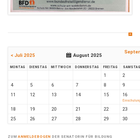
Septe
< Juli 2025
August 2025
MO
NTAG
DI
ENSTAG
MI
TTWOCH
DO
NNERSTAG
FR
EITAG
SA
MSTA
1
2
4
5
6
7
8
9
11
12
13
14
15
16
Einschulun
18
19
20
21
22
23
25
26
27
28
29
30
ZUM
ANMELDEBOGEN
DER SENATORIN FÜR BILDUNG