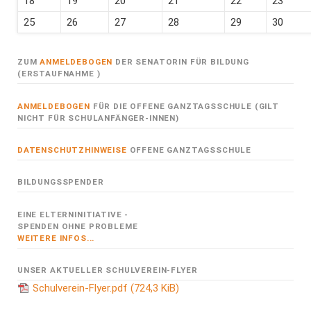
18
19
20
21
22
23
25
26
27
28
29
30
ZUM
ANMELDEBOGEN
DER SENATORIN FÜR BILDUNG
(ERSTAUFNAHME )
ANMELDEBOGEN
FÜR DIE OFFENE GANZTAGSSCHULE (GILT
NICHT FÜR SCHULANFÄNGER-INNEN)
DATENSCHUTZHINWEISE
OFFENE GANZTAGSSCHULE
BILDUNGSSPENDER
EINE ELTERNINITIATIVE -
SPENDEN OHNE PROBLEME
WEITERE INFOS...
UNSER AKTUELLER SCHULVEREIN-FLYER
Schulverein-Flyer.pdf
(724,3 KiB)