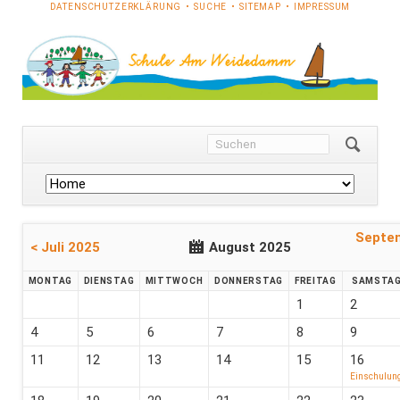
NAVIGATION
DATENSCHUTZERKLÄRUNG
SUCHE
SITEMAP
IMPRESSUM
ÜBERSPRINGEN
Navigation
überspringen
Septe
< Juli 2025
August 2025
MO
NTAG
DI
ENSTAG
MI
TTWOCH
DO
NNERSTAG
FR
EITAG
SA
MSTA
1
2
4
5
6
7
8
9
11
12
13
14
15
16
Einschulun