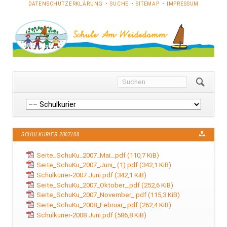
NAVIGATION
DATENSCHUTZERKLÄRUNG
SUCHE
SITEMAP
IMPRESSUM
ÜBERSPRINGEN
Navigation
überspringen
SCHULKURIER 2007/08
Seite_SchuKu_2007_Mai_.pdf
(110,7 KiB)
Seite_SchuKu_2007_Juni_ (1).pdf
(342,1 KiB)
Schulkurier-2007 Juni.pdf
(342,1 KiB)
Seite_SchuKu_2007_Oktober_.pdf
(252,6 KiB)
Seite_SchuKu_2007_November_.pdf
(115,3 KiB)
Seite_SchuKu_2008_Februar_.pdf
(262,4 KiB)
Schulkurier-2008 Juni.pdf
(586,8 KiB)